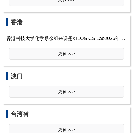
‌香‌港
香
港科技大学化学系余维来课题组LOGICS Lab2026年诚招博士后/博士生/研究助理
更多 >>>
‌‌澳门
更多 >>>
‌‌台湾省
更多 >>>